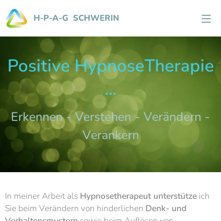
H-P-A-G SCHWERIN
Positive HypnoseTherapie
...
Erkennen - Verstehen - Verändern -
Verankern
In meiner Arbeit als
Hypnosetherapeut unterstütze
ich
Sie beim Verändern von hinderlichen
Denk- und
Verhaltensmustern
sowie beim Auflösen von