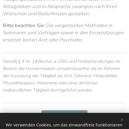
Alltagsleben und in Absprache zwanglos nach Ihren
Wünschen und Bedürfnissen gestalten.
Bitte beachten Sie:
Die vorgestellten Methoden in
Seminaren und Vorträgen sowie in den Einzelsitzungen
ersetzen keinen Arzt oder Psychiater.
Gemäß § 4 Nr. 14 Buchst. a UStG sind Heilbehandlungen im
Bereich der Humanmedizin umsatzsteuerfrei, die im Rahmen
der Ausübung der Tätigkeit als Arzt, Zahnarzt, Heilpraktiker,
Physiotherapeut, Hebamme oder einer ähnlichen
heilberuflichen Tätigkeit durchgeführt werden.
Kontakt
Wir verwenden Cookies, um das einwandfreie Funktionieren