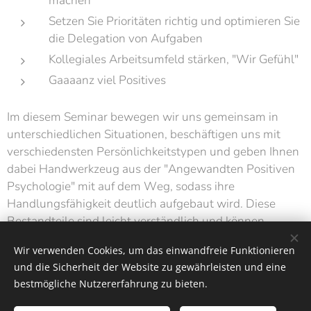
machen
Setzen Sie Prioritäten richtig und optimieren Sie
die Delegation von Aufgaben
Kollegiales Arbeitsumfeld stärken, "Wir Gefühl"
Gaaaanz viel Positives
Im diesem Seminar bewegen wir uns gemeinsam in
unterschiedlichen Situationen, beschäftigen uns mit
verschiedensten Persönlichkeitstypen und geben Ihnen
dabei Handwerkzeug aus der "Angewandten Positiven
Psychologie" mit auf dem Weg, sodass ihre
Handlungsfähigkeit deutlich aufgebaut wird. Diese
Bestandteile sind leicht verständlich und können
wirkungsvoll in Ihrem Alltag eingebaut werden.
Wir verwenden Cookies, um das einwandfreie Funktionieren
und die Sicherheit der Website zu gewährleisten und eine
bestmögliche Nutzererfahrung zu bieten.
H-P-A-G
SCHWERIN