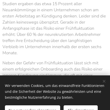
Studien ergaben das etwa 15 Prozent aller
Neuankömmlinge in einem Unternehmen schon am
ersten Arbeitstag an Kündigung denken. Leider sind die
Zahlen keineswegs überspitzt. Gerade in der
Anfangsphase ist das Risiko einer Frühfluktuation
erhöht: Über 60 % der neurekrutierten Arbeitnehmer
treffen ihre Entscheidung über den langfristigen
Verbleib im Unternehmen innerhalb der ersten sechs
Monate.
Neben der Gefahr von Frühfluktuation lässt sich mit
einem erfolgreichen Onboarding auch das Risiko einer
inneren Kündigung eindämmen, die oft mit einer
niedrigen Mitarbeiterbindung einhergeht.
Wir verwenden Cookies, um das einwandfreie Funktionieren
und die Sicherheit der Website zu gewährleisten und eine
bestmögliche Nutzererfahrung zu bieten.
H-P-A-G
SCHWERIN