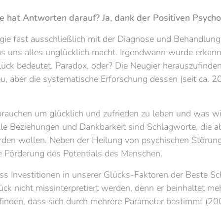
e hat Antworten darauf? Ja, dank der Positiven Psycho
ogie fast ausschließlich mit der Diagnose und Behandlun
s uns alles unglücklich macht. Irgendwann wurde erkan
Glück bedeutet. Paradox, oder? Die Neugier herauszufin
eu, aber die systematische Erforschung dessen (seit ca. 20
rauchen um glücklich und zufrieden zu leben und was wi
olle Beziehungen und Dankbarkeit sind Schlagworte, die a
den wollen. Neben der Heilung von psychischen Störunge
e Förderung des Potentials des Menschen.
ss Investitionen in unserer Glücks-Faktoren der Beste S
lück nicht missinterpretiert werden, denn er beinhaltet me
nden, dass sich durch mehrere Parameter bestimmt (2009