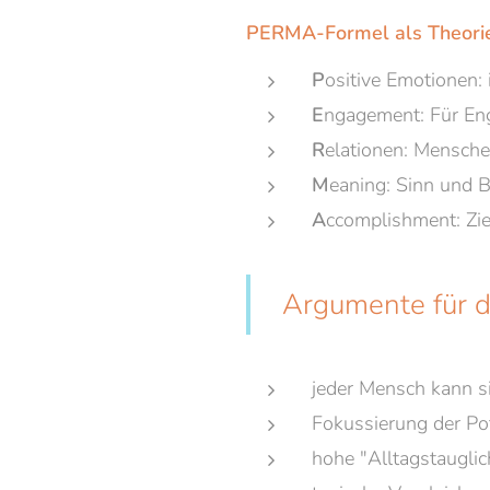
PERMA-Formel als Theorie
P
ositive Emotionen: 
E
ngagement: Für En
R
elationen: Mensch
M
eaning: Sinn und B
A
ccomplishment: Zie
Argumente für d
jeder Mensch kann si
Fokussierung der Pot
hohe "Alltagstauglic